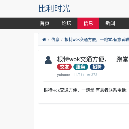
比利时光
首页
论坛
信息
新闻
信息
根特wok交通方便，一跑堂.有意
交友
服务
招聘
11月前
373
yuhaote
根特wok交通方便，一跑堂.有意者联系电话