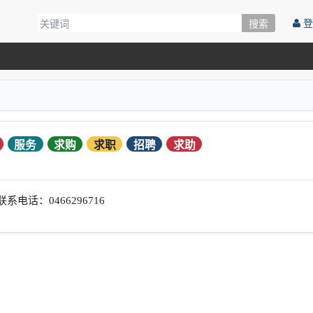
登
搜索
服务
求购
求职
招聘
求助
电话：0466296716