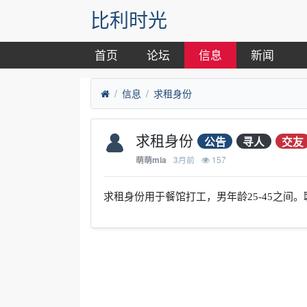
比利时光
首页
论坛
信息
新闻
信息
求租身份
求租身份
公告
寻人
交友
3月前
157
萌萌mia
求租身份用于餐馆打工，男年龄25-45之间。联系