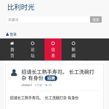
比利时光
搜索
登录
首
论
信
新
页
坛
息
闻
招请长工熟手寿司。 长工洗碗打
杂 有身份
招聘
2月前
99
Jintian1
招请长工熟手寿司。 长工洗碗打杂 有身份