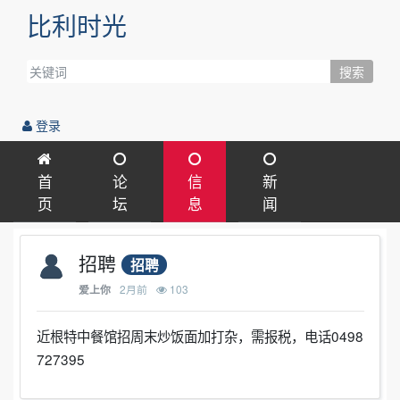
比利时光
搜索
登录
首
论
信
新
页
坛
息
闻
招聘
招聘
2月前
103
爱上你
近根特中餐馆招周末炒饭面加打杂，需报税，电话0498
727395