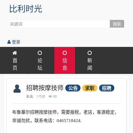
比利时光
搜索
登录
首
论
信
新
页
坛
息
闻
招聘按摩技师
公告
求职
招聘
1月前
68
幺幺
布鲁塞尔招聘按摩技师，需要报税，老店，客源稳定，
非诚勿扰，联系电话：0465718424.