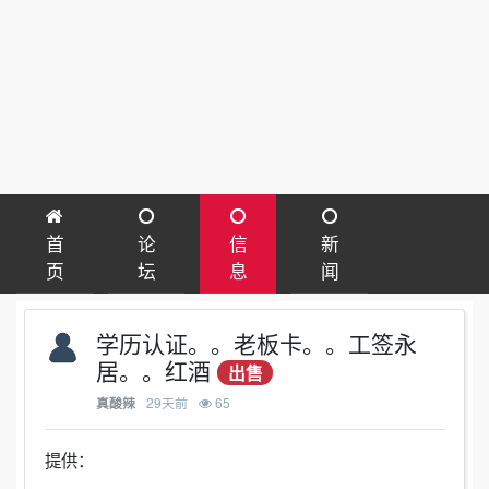
首
论
信
新
页
坛
息
闻
学历认证。。老板卡。。工签永
居。。红酒
出售
29天前
65
真酸辣
提供：