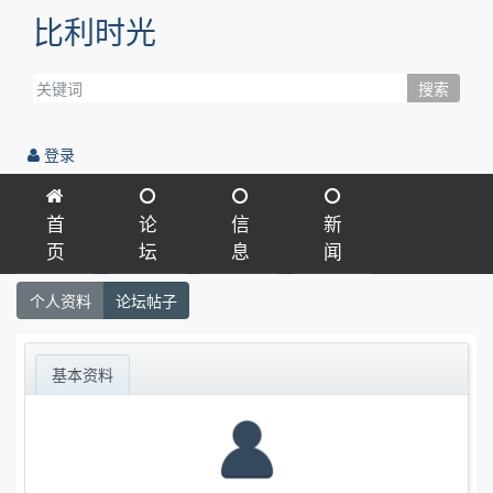
比利时光
搜索
登录
首
论
信
新
页
坛
息
闻
个人资料
论坛帖子
基本资料