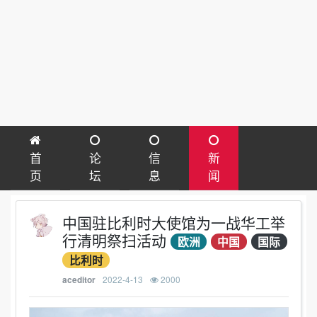
首
论
信
新
页
坛
息
闻
中国驻比利时大使馆为一战华工举
行清明祭扫活动
欧洲
中国
国际
比利时
2022-4-13
2000
aceditor