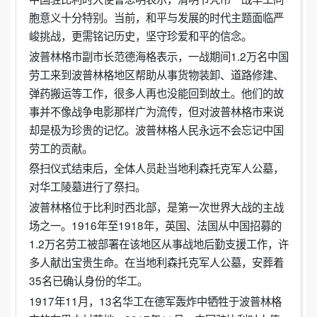
胞意义十分特别。当前，和平与发展的时代主题面临严
峻挑战，更需铭记历史，坚守珍爱和平的信念。
波普林格市副市长范德海格表示，一战期间1.2万名中国
劳工来到波普林格地区帮助从事货物装卸、道路修建、
弹药搬运等工作，很多人再也没能回到故土。他们的故
事并不像战争电影那样广为流传，但对波普林格市来说
却是极为珍贵的记忆。波普林格人民永远不会忘记中国
劳工的贡献。
祭扫仪式结束后，全体人员赴当地利森托克军人公墓，
对华工陵墓进行了祭扫。
波普林格位于比利时西北部，是第一次世界大战的主战
场之一。1916年至1918年，英国、法国从中国招募的
1.2万名劳工被部署在该地区从事战地后勤支援工作，许
多人献出宝贵生命。在当地利森托克军人公墓，安葬着
35名已确认身份的华工。
1917年11月，13名华工在德军轰炸中牺牲于波普林格