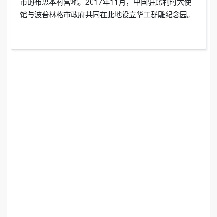
市的布思本村营地。2017年11月，中国驻比利时大使
馆与波普林格市政府共同在此地设立华工群雕纪念园。